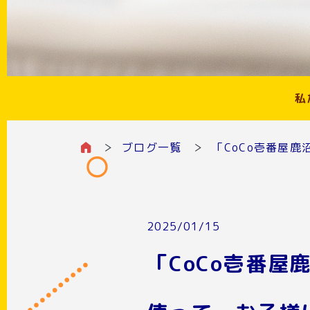
私
ブログ一覧
「CoCo壱番屋
2025/01/15
「CoCo壱番