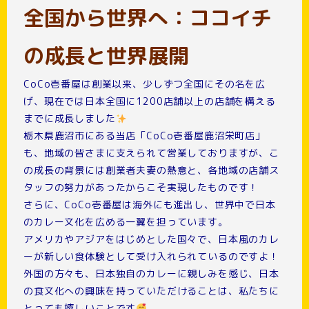
全国から世界へ：ココイチ
の成長と世界展開
CoCo壱番屋は創業以来、少しずつ全国にその名を広
げ、現在では日本全国に1200店舗以上の店舗を構える
までに成長しました
栃木県鹿沼市にある当店「CoCo壱番屋鹿沼栄町店」
も、地域の皆さまに支えられて営業しておりますが、こ
の成長の背景には創業者夫妻の熱意と、各地域の店舗ス
タッフの努力があったからこそ実現したものです！
さらに、CoCo壱番屋は海外にも進出し、世界中で日本
のカレー文化を広める一翼を担っています。
アメリカやアジアをはじめとした国々で、日本風のカレ
ーが新しい食体験として受け入れられているのですよ！
外国の方々も、日本独自のカレーに親しみを感じ、日本
の食文化への興味を持っていただけることは、私たちに
とっても嬉しいことです